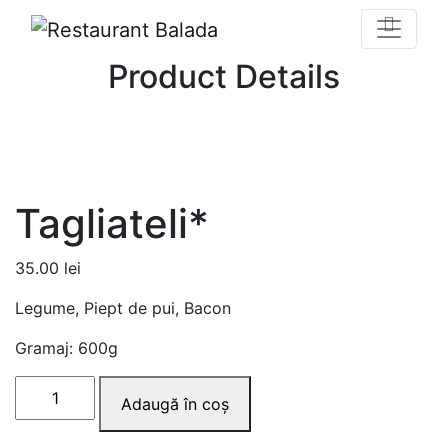
Product Details
Prima pagină
/
Toate produsele
/ Tagliateli*
Tagliateli*
35.00
lei
Legume, Piept de pui, Bacon
Gramaj: 600g
Adaugă în coș