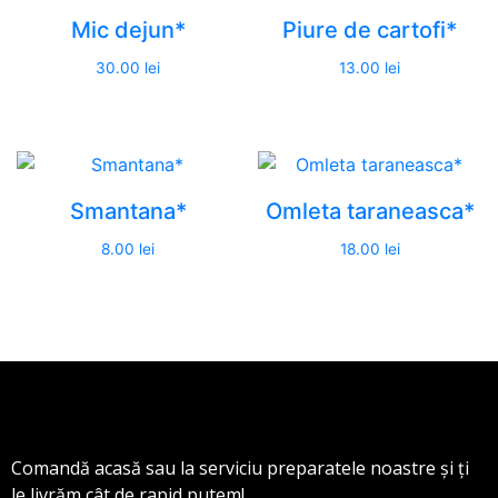
Mic dejun*
Piure de cartofi*
30.00
lei
13.00
lei
Smantana*
Omleta taraneasca*
8.00
lei
18.00
lei
Comandă acasă sau la serviciu preparatele noastre și ți
le livrăm cât de rapid putem!