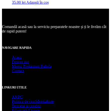
35.00
lei
Adaugă în coș
Comandă acasă sau la serviciu preparatele noastre și ți le livrăm cât
de rapid putem!
NAVIGARE RAPIDA
Acasa
Despre noi
Meniu Restaurant Balada
Contact
LINKURI UTILE
ANPC
Politica de confidentialitate
Termeni si conditii
Informatii Livrare