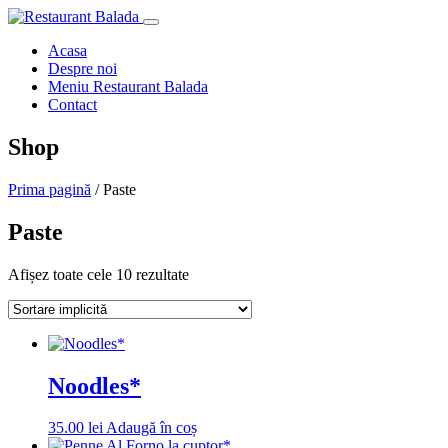
Acasa
Despre noi
Meniu Restaurant Balada
Contact
Shop
Prima pagină
/ Paste
Paste
Afișez toate cele 10 rezultate
Noodles*
35.00
lei
Adaugă în coș