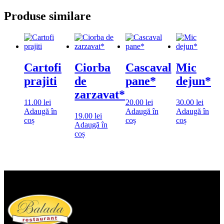
Produse similare
Cartofi
Ciorba
Cascaval
Mic
prajiti
de
pane*
dejun*
zarzavat*
11.00
lei
20.00
lei
30.00
lei
Adaugă în
Adaugă în
Adaugă în
19.00
lei
coș
coș
coș
Adaugă în
coș