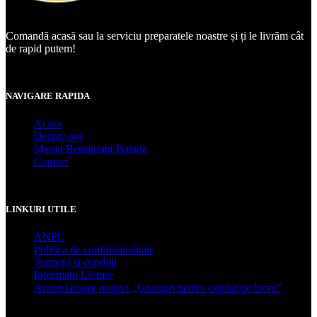
Comandă acasă sau la serviciu preparatele noastre și ți le livrăm cât
de rapid putem!
NAVIGARE RAPIDA
Acasa
Despre noi
Meniu Restaurant Balada
Contact
LINKURI UTILE
ANPC
Politica de confidentialitate
Termeni si conditii
Informatii Livrare
Anunt lansare proiect „Granturi pentru capital de lucru”