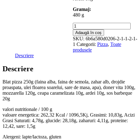
Gramaj:
480 g
Cantitate
Pide
Adaugă în coș
cu
SKU:
6b6a580d0206-2-1-1-2-1-
doner
1
Categorii:
Pizza
,
Toate
de
produsele
vita
Descriere
Descriere
Blat pizza 250g (faina alba, faina de semola, zahar alb, drojdie
proaspata, ulei floarea soarelui, sare de masa, apa), doner vita 100g,
mozzarella 120g, ceapa caramelizata 10g, ardei 10g, sos barbeque
20g
valori nutritionale / 100 g
valoare energetica: 262,32 Kcal / 1096,5Kj, Grasimi: 10,83g, Acizi
Grasi Saturati: 4,78g, glucide: 28,18g, zaharuri: 4,11g, proteine:
12,42, sare: 1,5g
Alergeni: lapte/lactoza, gluten