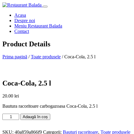
Acasa
Despre noi
Meniu Restaurant Balada
Contact
Product Details
Prima pagină
/
Toate produsele
/ Coca-Cola, 2.5 l
Coca-Cola, 2.5 l
20.00
lei
Bautura racoritoare carbogazoasa Coca-Cola, 2.5 l
Adaugă în coș
SKU:
40a859a866f9
Categorii:
Bauturi racoritoare
,
Toate produsele